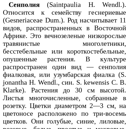
Сенполия
(Saintpaulia H. Wendl.).
Относится к семейству геснериевые
(Gesneriaceae Dum.). Род насчитывает 11
видов, распространенных в Восточной
Африке. Это вечнозеленые низкорослые
травянистые многолетники,
бесстебельные или короткостебельные,
опушенные растения. В культуре
распространен один вид — сенполия
фиалковая, или узумбарская фиалка (S.
jonantha H. Wendl., син. S. kewensis С. В.
Klarke). Растения до 30 см высотой.
Листья многочисленные, собранные в
розетку. Цветки диаметром 2—3 см, на
цветоносе расположено по три-восемь
цветков. Они голубые, синие, лиловые,