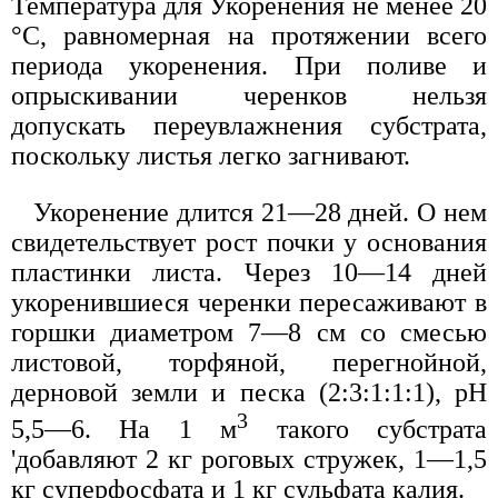
Температура для Укоренения не менее 20
°С, равномерная на протяжении всего
периода укоренения. При поливе и
опрыскивании черенков нельзя
допускать переувлажнения субстрата,
поскольку листья легко загнивают.
Укоренение длится 21—28 дней. О нем
свидетельствует рост почки у основания
пластинки листа. Через 10—14 дней
укоренившиеся черенки пересаживают в
горшки диаметром 7—8 см со смесью
листовой, торфяной, перегнойной,
дерновой земли и песка (2:3:1:1:1), рН
3
5,5—6. На 1 м
такого субстрата
'добавляют 2 кг роговых стружек, 1—1,5
кг суперфосфата и 1 кг сульфата калия.