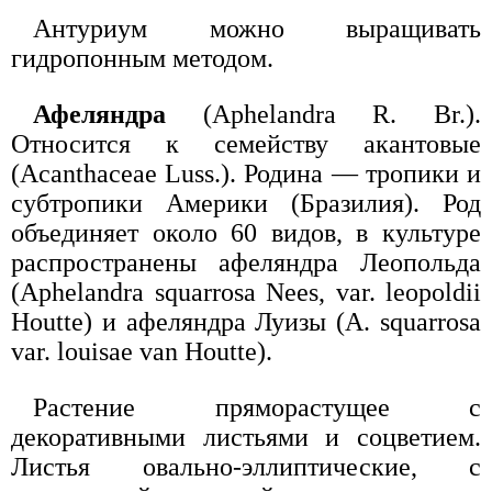
Антуриум можно выращивать
гидропонным методом.
Афеляндра
(Aphelandra R. Br.).
Относится к семейству акантовые
(Acanthaceae Luss.). Родина — тропики и
субтропики Америки (Бразилия). Род
объединяет около 60 видов, в культуре
распространены афеляндра Леопольда
(Aphelandra squarrosa Nees, var. leopoldii
Houtte) и афеляндра Луизы (A. squarrosa
var. louisae van Houtte).
Растение пряморастущее с
декоративными листьями и соцветием.
Листья овально-эллиптические, с