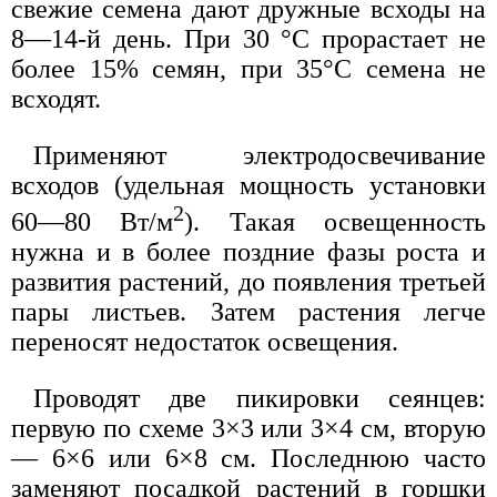
свежие семена дают дружные всходы на
8—14-й день. При 30 °С прорастает не
более 15% семян, при 35°С семена не
всходят.
Применяют электродосвечивание
всходов (удельная мощность установки
2
60—80 Вт/м
). Такая освещенность
нужна и в более поздние фазы роста и
развития растений, до появления третьей
пары листьев. Затем растения легче
переносят недостаток освещения.
Проводят две пикировки сеянцев:
первую по схеме 3×3 или 3×4 см, вторую
— 6×6 или 6×8 см. Последнюю часто
заменяют посадкой растений в горшки