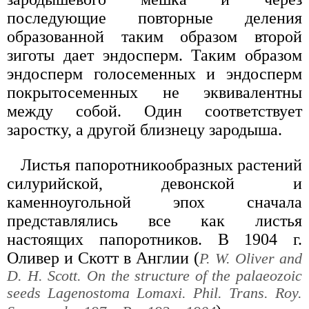
последующие повторные деления
образованной таким образом второй
зиготы дает эндосперм. Таким образом
эндосперм голосеменных и эндосперм
покрытосеменных не эквивалентны
между собой. Один соответствует
заростку, а другой близнецу зародыша.
Листья папоротникообразных растений
силурийской, девонской и
каменноугольной эпох сначала
представлялись все как листья
настоящих папоротников. В 1904 г.
Оливер и Скотт в Англии (
P. W. Оlivеr and
D. H. Sсоtt. On the structure of the palaeozoic
seeds Lagenostoma Lomaxi. Phil. Trans. Roy.