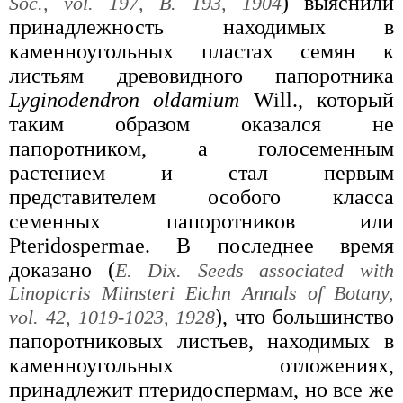
) выяснили
Soc., vol. 197, B. 193, 1904
принадлежность находимых в
каменноугольных пластах семян к
листьям древовидного папоротника
Lyginodendron oldamium
Will., который
таким образом оказался не
папоротником, а голосеменным
растением и стал первым
представителем особого класса
семенных папоротников или
Pteridospermae. В последнее время
доказано (
E. Dix. Seeds associated with
Linoptcris Miinsteri Eichn Annals of Botany,
), что большинство
vol. 42, 1019-1023, 1928
папоротниковых листьев, находимых в
каменноугольных отложениях,
принадлежит птеридоспермам, но все же