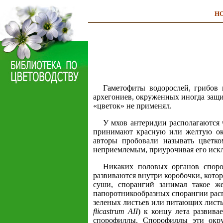
Н
Гаметофиты водорослей, грибов 
архегониев, окруженных иногда защи
«цветок» не применял.
У мхов антеридии располагаются 
принимают красную или желтую ок
авторы пробовали называть цветк
неприемлемым, приурочивая его искл
Никаких половых органов споро
развиваются внутри коробочки, кото
суши, спорангий занимал такое ж
папоротникообразных спорангии расп
зеленых листьев или питающих листье
flicastrum AII
) к концу лета развив
спорофиллы. Спорофиллы эти окру