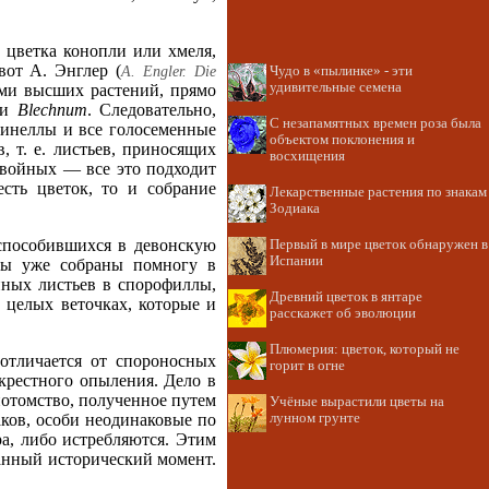
 цветка конопли или хмеля,
от А. Энглер (
А. Еnglеr. Die
Чудо в «пылинке» - эти
удивительные семена
ами высших растений, прямо
и
Blechnum
. Следовательно,
С незапамятных времен роза была
агинеллы и все голосеменные
объектом поклонения и
 т. е. листьев, приносящих
восхищения
войных — все это подходит
сть цветок, то и собрание
Лекарственные растения по знакам
Зодиака
испособившихся в девонскую
Первый в мире цветок обнаружен в
Испании
ллы уже собраны помногу в
нных листьев в спорофиллы,
Древний цветок в янтаре
 целых веточках, которые и
расскажет об эволюции
Плюмерия: цветок, который не
 отличается от спороносных
горит в огне
крестного опыления. Дело в
 потомство, полученное путем
Учёные вырастили цветы на
лунном грунте
ков, особи неодинаковые по
ра, либо истребляются. Этим
данный исторический момент.