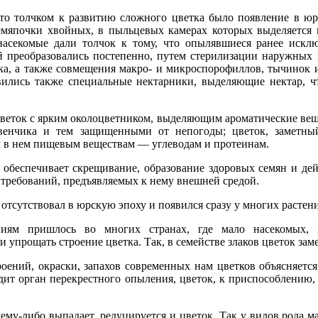
что толчком к развитию сложного цветка было появление в ю
мяпочки хвойных, в пыльцевых камерах которых выделяется 
асекомые дали толчок к тому, что опылявшиеся ранее искл
й преобразовались постепенно, путем стерилизации наружны
а, а также совмещения макро- и микроспорофиллов, тычинок и 
вились также специальные нектарники, выделяющие нектар, 
веток с ярким околоцветником, выделяющим ароматические веще
венчика и тем защищенными от непогоды; цветок, заметны
в нем пищевым веществам — углеводам и протеинам.
обеспечивает скрещивание, образование здоровых семян и дейс
требований, предъявляемых к нему внешней средой.
 отсутствовал в юрскую эпоху и появился сразу у многих растени
ниям пришлось во многих странах, где мало насекомых, 
 упрощать строение цветка. Так, в семействе злаков цветок зам
роений, окраски, запахов современных нам цветков объясняетс
дит орган перекрестного опыления, цветок, к приспособлению,
ему-либо выпадает, редуцируется и цветок. Так у видов рода м