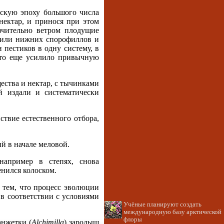
рскую эпоху большого числа
нектар, и принося при этом
ючительно ветром плодущие
х или нижних спорофиллов и
пестиков в одну систему, в
что еще усилило привычную
ства и нектар, с тычинками
й издали и систематически
твие естественного отбора,
й в начале меловой.
например в степях, снова
енился колоском.
я тем, что процесс эволюции
 в соответствии с условиями
Учёные планируют создать
международную базу арктической
флоры
анжетки (
Alchimilla
) зародыш