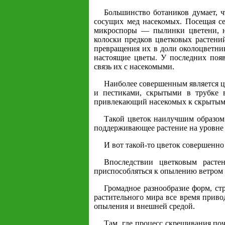
Большинство ботаников думает, 
сосущих мед насекомых. Посещая се
микроспоры — пылинки цветени, н
колоски предков цветковых растени
превращения их в доли околоцветник
настоящие цветы. У последних поя
связь их с насекомыми.
Наиболее совершенным является ц
и пестиками, скрытыми в трубке 
привлекающий насекомых к скрытым 
Такой цветок наилучшим образом 
поддерживающее растение на уровне 
И вот такой-то цветок совершенно
Впоследствии цветковым расте
приспособляться к опылению ветром и
Громадное разнообразие форм, ст
растительного мира все время приво
опыления и внешней средой.
Там, где процесс скрещивания поч