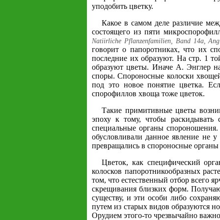
уподобить цветку.
Какое в самом деле различие ме
состоящего из пяти микроспорофил
Natiirliche Pflanzenfamilien, Band 14a, An
говорит о папоротниках, что их с
последние их образуют. На стр. 1 т
образуют цветы. Иначе А. Энглер на
споры. Спороносные колоски хвоще
под это новое понятие цветка. Ес
спорофиллов хвоща тоже цветок.
Такие примитивные цветы возник
эпоху к тому, чтобы раскидывать
специальные органы спороношения. 
обусловливали данное явление не у
превращались в спороносные органы
Цветок, как специфический орг
колосков папоротникообразных расте
том, что естественный отбор всего яр
скрещивания близких форм. Получаю
существу, и эти особи либо сохраня
путем из старых видов образуются н
Орудием этого-то чрезвычайно важног