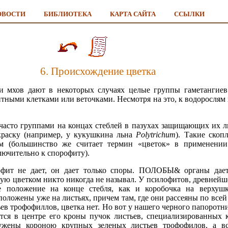
ОВОСТИ
БИБЛИОТЕКА
КАРТА САЙТА
ССЫЛКИ
6. Происхождение цветка
и мхов дают в некоторых случаях целые группы гаметангиев
тными клетками или веточками. Несмотря на это, к водорослям
часто группами на концах стеблей в пазухах защищающих их л
раску (например, у кукушкина льна
Polytrichum
). Такие скоп
ом (большинство же считает термин «цветок» в применени
ючительно к спорофиту).
фит не дает, он дает только споры. ПОЛОБЫ& органы дает
рую цветком никто никогда не называл. У псилофитов, древнейш
е положение на конце стебля, как и коробочка на верхуш
оложены уже на листьях, причем там, где они рассеяны по все
в трофофиллов, цветка нет. Но вот у нашего черного папоротни
ается в центре его кроны пучок листьев, специализированных
жены короною крупных зеленых листьев трофофилов, а вс