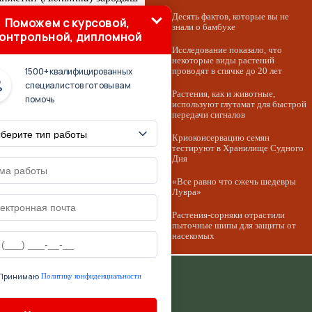
еток манжетки — маленький,
Десять фактов, которые вы не
Поможем с курсовой,
щут прекрасными цветами, а
знали о бамбуке
онтрольной, дипломной
Исследование показало, что
некоторые виды растений
1500+ квалифицированных
проводят в спячке до 20 лет
специалистов готовы вам
Растения, как и животные,
помочь
используют глутамат для быстрой
передачи сигналов
Криоконсервацию семян
тестируют в Хранилище Судного
Дня
«Все равно что сжечь шедевры
Лувра»
Растения-сорняки отрастили
пыточные шипы для защиты от
насекомых
Принимаю
Политику конфиденциальности