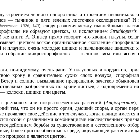
жду строением черного папоротника и строением пыльникового
лов — тычинок и пяти зеленых листочков околоцветника? И в
), сводя различия между главнейшими класс
giospermае. 1926, 140
порофиллы не образуют цветков, за исключением
Struthiopteris
ой же книги А. Энглер прямо говорит, что хвощи, плауны, сел
зывает цветком всякое организованное скопление спорофиллов,
й и плаунов, очень молодые шишки и пыльниковые шишечки х
ли собрание микроспорофиллов — тычинок вяза или ясеня е
ли, по-видимому, очень рано. У плауновых и кордаитов, пр
 свою крону в сравнительно сухих слоях воздуха, спорофи
Ветер и солнце, вызывавшие превращение зачатков обыкнове
 отдельных разбросанных по кроне листьев, а одновременно на
 — колоски, шишки или цветы.
ан цветковых или покрытосеменных растений (
Angiospermae
),
ний тем, что он не просто орган, дающий споры, а орган пере
че проявляет свое действие в тех случаях, когда налицо имеется
тся особи с различными комбинациями наследственных призна
ются действием борьбы за существование и естественного отбо
овые, более приспособленные к среде, окружающей растения в 
о процесса и является цветок.