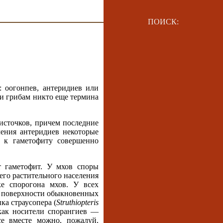
ПОИСК:
: оогонпев, антеридиев или
 и грибам никто еще термина
источков, причем последние
ления антеридиев некоторые
и к гаметофиту совершенно
 гаметофит. У мхов споры
его растительного населения
ке спорогона мхов. У всех
й поверхности обыкновенных
ка страусопера (
Struthiopteris
 как носители спорангиев —
е вместе можно, пожалуй,