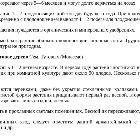
зревают через 5—6 месяцев и могут долго держаться на лозах.
вание 1—2 плодоносящих побегов для будущего года. При кадо
временно с плодоношением выводят 1—2 побега для плодоношен
ношения нуждаются в органических и минеральных удобрениях.
мо брать ранние обильно плодоносящие гоночные сорта. Трудно
ьтуры не пригодны.
иговое дерево
Сем. Тутовых (Моrасеае)
ят в 1—2-летнем возрасте. В первом году растения достигают в
ния при комнатной культуре дают около 50 плодов. Несколько 
аются черенками, даже без укрытия стеклянными колпаками
стистой формы растения прищипывают первый раз весной, втор
вызревают лишь поздней, осенью.
ть в прохладных светлых помещениях. Весной их пересаживают.
 винных ягод следует отметить: ранний аржантейльский с
 и др.