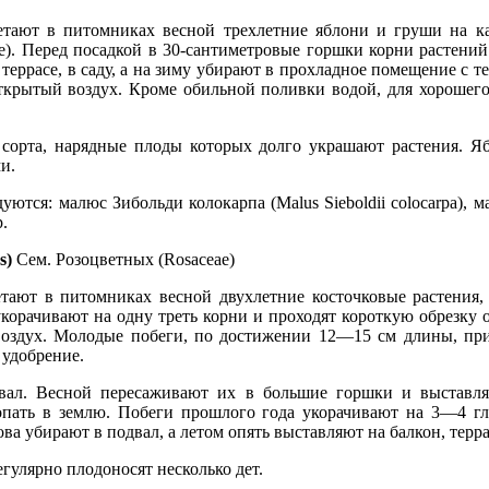
тают в питомниках весной трехлетние яблони и груши на ка
). Перед посадкой в 30-сантиметровые горшки корни растений 
 террасе, в саду, а на зиму убирают в прохладное помещение с 
открытый воздух. Кроме обильной поливки водой, для хороше
 сорта, нарядные плоды которых долго украшают растения. 
и.
тся: малюс Зибольди колокарпа (Malus Sieboldii colocarpa), ма
.
s)
Сем. Розоцветных (Rosaceae)
тают в питомниках весной двухлетние косточковые растения,
укорачивают на одну треть корни и проходят короткую обрезку 
воздух. Молодые побеги, по достижении 12—15 см длины, пр
 удобрение.
вал. Весной пересаживают их в большие горшки и выставл
пать в землю. Побеги прошлого года укорачивают на 3—4 гл
ва убирают в подвал, а летом опять выставляют на балкон, терра
гулярно плодоносят несколько дет.