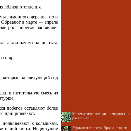
ия вблизи отопления.
рмы лимонного деревца, но и
 Обрезают в марте — апреле
ный рост побегов, заставляет
а завязи начнут наливаться,
а и др.
, которые на следующий год
ршки в питательную смесь из
атурки).
ся побегов оставляют более
оты прищипывают.
Математические закономерности в
растениях
и подвязывают к колышкам.
Ядовитая красота. Врачи назвали
веточной кисти. Нецветущие