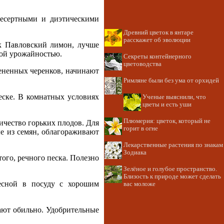
есертными и диэтическими
Древний цветок в янтаре
расскажет об эволюции
ак Павловский лимон, лучше
ой урожайностью.
Секреты контейнерного
цветоводства
ененных черенков, начинают
Римляне были без ума от орхидей
еске. В комнатных условиях
Ученые выяснили, что
цветы и есть уши
Плюмерия: цветок, который не
ичество горьких плодов. Для
горит в огне
е из семян, облагораживают
Лекарственные растения по знакам
Зодиака
того, речного песка. Полезно
Зелёное и голубое пространство.
Близость к природе может сделать
есной в посуду с хорошим
вас моложе
ают обильно. Удобрительные