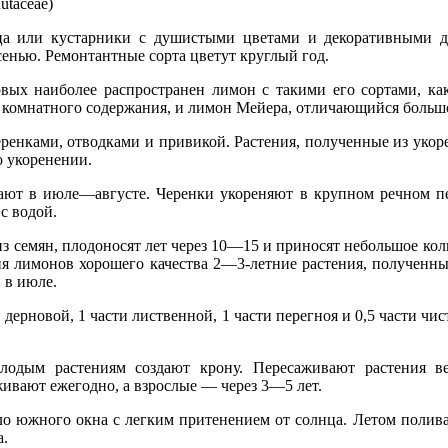
utaceae)
а или кустарники с душистыми цветами и декоративными д
сенью. Ремонтантные сорта цветут круглый год.
овых наиболее распространен лимон с такими его сортами, к
 комнатного содержания, и лимон Мейера, отличающийся больш
енками, отводками и привикой. Растения, полученные из укор
о укоренении.
ают в июле—августе. Черенки укореняют в крупном речном п
с водой.
 семян, плодоносят лет через 10—15 и приносят небольшое кол
я лимонов хорошего качества 2—3-летние растения, полученны
 в июле.
й дерновой, 1 части лиственной, 1 части перегноя и 0,5 части чис
лодым растениям создают крону. Пересаживают растения в
ивают ежегодно, а взрослые — через 3—5 лет.
ло южного окна с легким притенением от солнца. Летом полив
а.