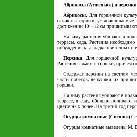
Абрикосы (Armeniaca) и персики 
Абрикосы.
Для горшечной культу
сажают в горшки, устанавливаемые 
достижении 10—12 см прищипывают, 
На зиму растения убирают в подв
террасы, сада. Растения необходимо
побуждения к закладке цветочных п
Персики.
Для горшечной культур
Растения сажают в горшки, причем гл
Содержат персики на светлом ме
части побегов, верхушки их прищип
горшки.
На зиму растения убирают в подва
террасе, в саду, обильно поливают
цветочных почек. На третий год пер
Огурцы комнатные (Cucumis)
Сем
Огурцы комнатные выведены М. В