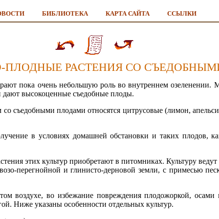
ОВОСТИ
БИБЛИОТЕКА
КАРТА САЙТА
ССЫЛКИ
НО-ПЛОДНЫЕ РАСТЕНИЯ СО СЪЕДОБНЫ
грают пока очень небольшую роль во внутреннем озеленении. 
 и дают высокоценные съедобные плоды.
со съедобными плодами относятся цитрусовые (лимон, апельсин
олучение в условиях домашней обстановки и таких плодов, к
астения этих культур приобретают в питомниках. Культуру ведут
возо-перегнойной и глинисто-дерновой земли, с примесью песк
том воздухе, во избежание повреждения плодожоркой, осами
ой. Ниже указаны особенности отдельных культур.