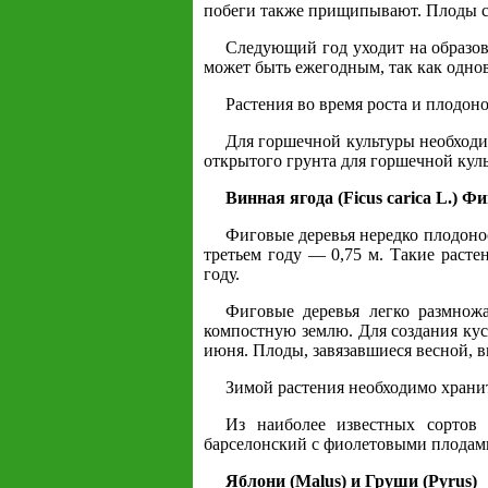
побеги также прищипывают. Плоды со
Следующий год уходит на образо
может быть ежегодным, так как одно
Растения во время роста и плодо
Для горшечной культуры необходи
открытого грунта для горшечной кул
Винная ягода (Ficus carica L.) Ф
Фиговые деревья нередко плодонос
третьем году — 0,75 м. Такие расте
году.
Фиговые деревья легко размнож
компостную землю. Для создания ку
июня. Плоды, завязавшиеся весной, 
Зимой растения необходимо храни
Из наиболее известных сортов
барселонский с фиолетовыми плодами
Яблони (Malus) и Груши (Pyrus)