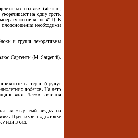
рликовых подвоях (яблони,
укорачивают на одну треть.
температурой не выше 4° Ц. В
го плодоношения необходимы
Яблоки и груши декоративны
люс Саргенти (М. Sargentii),
 привитые на терне (прунус
однолетних побегов. На лето
ищипывают. Летом растения
яют на открытый воздух на
азка. При такой подготовке
су или в сад.