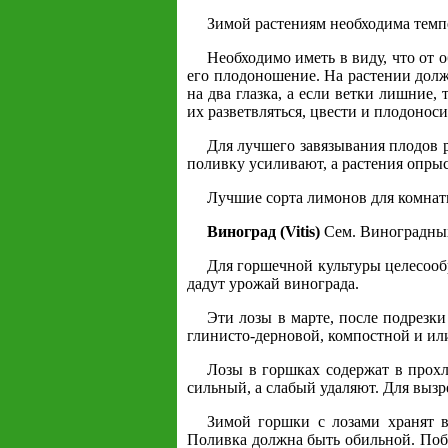
Зимой растениям необходима темпе
Необходимо иметь в виду, что от 
его плодоношение. На растении долж
на два глазка, а если ветки лишние,
их разветвляться, цвести и плодоноси
Для лучшего завязывания плодов р
поливку усиливают, а растения опры
Лучшие сорта лимонов для комнат
Виноград (Vitis)
Сем. Виноградных
Для горшечной культуры целесооб
дадут урожай винограда.
Эти лозы в марте, после подрезки
глинисто-дерновой, компостной и ил
Лозы в горшках содержат в прохл
сильный, а слабый удаляют. Для выз
Зимой горшки с лозами хранят 
Поливка должна быть обильной. Поб