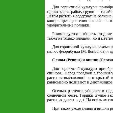
Для горшечной культуры приобре
привитые на райке, груши — на айве
Летом растения содержат на балконе,
конце апреля растения выносят на 
удобрительные поливки.
Рекомендуется выбирать поздние
также не только плодами, но и цветам
Для горшечной культуры рекомендую
малюс флорибунда (М. floribunda) и др
Сливы (Prunus) и вишни (Cerasu
Для горшечной культуры приобре
спиноза). Перед посадкой в горшки 
растения выставляют на открытый 
равномерно поливают и дают жидкое
Осенью растения убирают в под
солнечном месте. Горшки лучше вко
растения дают плоды. На осень их сно
При таком уходе сливы и вишни ре