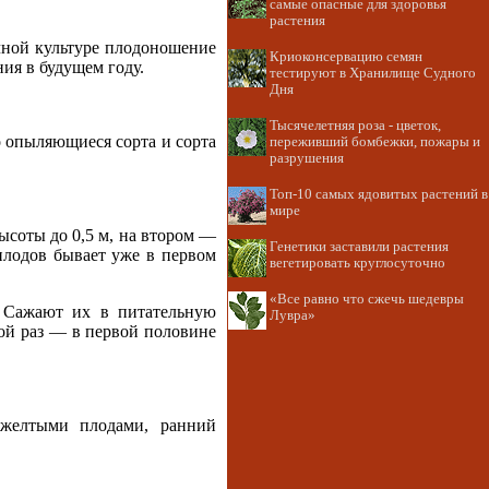
самые опасные для здоровья
растения
чной культуре плодоношение
Криоконсервацию семян
ия в будущем году.
тестируют в Хранилище Судного
Дня
Тысячелетняя роза - цветок,
 опыляющиеся сорта и сорта
переживший бомбежки, пожары и
разрушения
Топ-10 самых ядовитых растений в
мире
ысоты до 0,5 м, на втором —
Генетики заставили растения
плодов бывает уже в первом
вегетировать круглосуточно
«Все равно что сжечь шедевры
. Сажают их в питательную
Лувра»
ой раз — в первой половине
 желтыми плодами, ранний