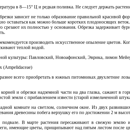
ратура в 8—15° Ц и редкая поливка. Не следует держать растен
обрезки зависит не только образование правильной красивой фо
но оставаться как можно больше коротких плодоносящих веток.
 то срезают их полностью у основания. Обрезка задерживает бур
ть.
екомендуется производить искусственное опыление цветов. Когд
скивают теплой водой.
ной культуры: Павловский, Новоафонский, Эврика, лимон Мейер
 (Ampelidaceae)
разнее всего приобретать в южных питомниках двухлетние лозы
 корней и обрезки надземной части на два глазка, сажают в го
истой земли с прибавлением извести (старой измельченной штук
адной комнате на светлом, солнечном окне. Из двух развивших
ревания древесины побега верхушку его по достижении 2 м выс
в подвале. В марте растения пересаживают в свежую землю 
еги, имеющие цветы, прищипывают над пятым листом после ц