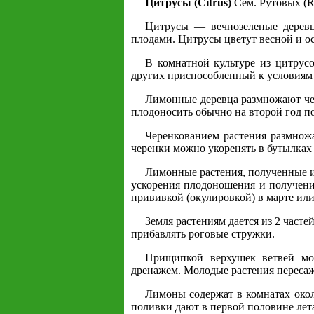
Цитрусы (Citrus)
Сем. Рутовых (R
Цитрусы — вечнозеленые деревц
плодами. Цитрусы цветут весной и о
В комнатной культуре из цитрус
других приспособленный к условиям
Лимонные деревца размножают чер
плодоносить обычно на второй год п
Черенкованием растения размнож
черенки можно укоренять в бутылках 
Лимонные растения, полученные из
ускорения плодоношения и получени
прививкой (окулировкой) в марте или
Земля растениям дается из 2 часте
прибавлять роговые стружки.
Прищипкой верхушек ветвей мо
дренажем. Молодые растения пересаж
Лимоны содержат в комнатах око
поливки дают в первой половине лет