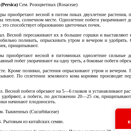
(Persica)
Сем. Розоцветных (Rosaceae)
ры приобретают весной в питом пиках двухлетние растения, п
на теплом, солнечном месте. Однолетние побеги укорачивают д
это способствует образованию цветочных почек.
ал. Весной пересаживают их в большие горшки и выставляют н
 обильно поливать, опрыскивать утром и вечером и удобрять. 
очек, прищипывают.
ы приобретают весной в питомниках однолетние сильные де
авный побег укорачивают на одну треть, а боковые побеги обреза
сте. Кроме поливки, растения опрыскивают утром и вечером.
ывают. По сплетении земляного кома корнями производят пе
л. Весной побеги обрезают на 5—6 глазков и устанавливают рас
 и удобряют, а побеги, по достижении 20—25 см, прищипывают
сики начинают плодоносить.
. Тыквенных (Cucurbitaceae)
к
. Рытовым из китайских семян.